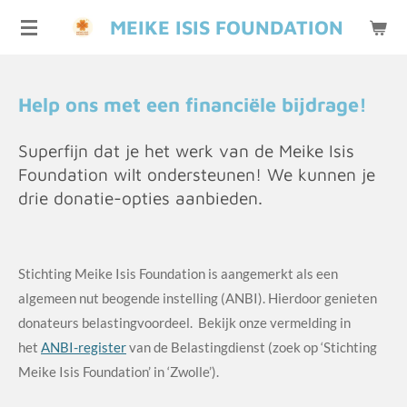
Ga
MEIKE ISIS FOUNDATION
direct
naar
de
Help ons met een financiële bijdrage!
hoofdinhoud
Superfijn dat je het werk van de Meike Isis
Foundation wilt ondersteunen! We kunnen je
drie donatie-opties aanbieden.
Stichting Meike Isis Foundation is aangemerkt als een
algemeen nut beogende instelling (ANBI). Hierdoor genieten
donateurs belastingvoordeel. Bekijk onze vermelding in
het
ANBI-register
van de Belastingdienst (zoek op ‘Stichting
Meike Isis Foundation’ in ‘Zwolle’).