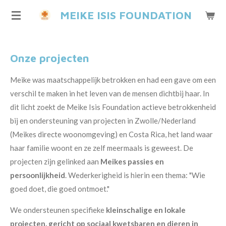
Ga
MEIKE ISIS FOUNDATION
direct
naar
de
Onze projecten
hoofdinhoud
Meike was maatschappelijk betrokken en had een gave om een
verschil te maken in het leven van de mensen dichtbij haar. In
dit licht zoekt de Meike Isis Foundation actieve betrokkenheid
bij en ondersteuning van projecten in Zwolle/Nederland
(Meikes directe woonomgeving) en Costa Rica, het land waar
haar familie woont en ze zelf meermaals is geweest. De
projecten zijn gelinked aan
Meikes passies en
persoonlijkheid
. Wederkerigheid is hierin een thema: "Wie
goed doet, die goed ontmoet."
We ondersteunen specifieke
kleinschalige en lokale
projecten, gericht op sociaal kwetsbaren en dieren in