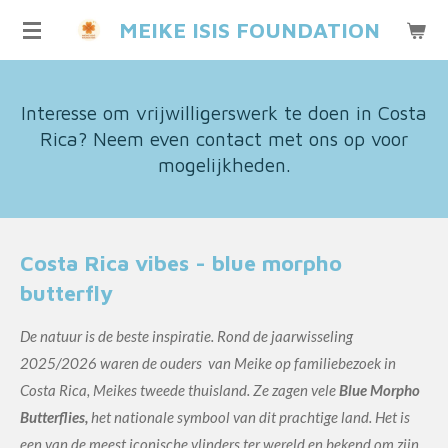
Ga
MEIKE ISIS FOUNDATION
direct
naar
de
Interesse om vrijwilligerswerk te doen in Costa
hoofdinhoud
Rica? Neem even contact met ons op voor
mogelijkheden.
Costa Rica vibes - blue morpho
butterfly
De natuur is de beste inspiratie. Rond de jaarwisseling
2025/2026 waren de ouders van Meike op familiebezoek in
Costa Rica, Meikes tweede thuisland. Ze zagen vele
Blue Morpho
Butterflies,
het nationale symbool van dit prachtige land. Het is
een van de meest iconische vlinders ter wereld en bekend om zijn