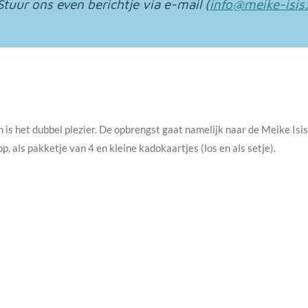
Stuur ons even berichtje via e-mail (
info@meike-isis.
is het dubbel plezier.
De opbrengst gaat namelijk naar de
Meike Isi
, als pakketje van 4 en kleine kadokaartjes (los en als setje).