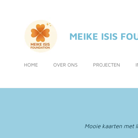
Ga
direct
naar
de
MEIKE ISIS F
hoofdinhoud
HOME
OVER ONS
PROJECTEN
I
Mooie kaarten met l