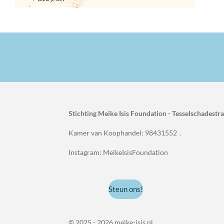
Stichting Meike Isis Foundation - Tesselschadest
Kamer van Koophandel: 98431552 .
Instagram: MeikeIsisFoundation
Steun ons!
© 2025 - 2026 meike-isis.nl