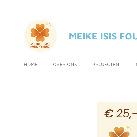
Ga
direct
naar
de
MEIKE ISIS F
hoofdinhoud
HOME
OVER ONS
PROJECTEN
I