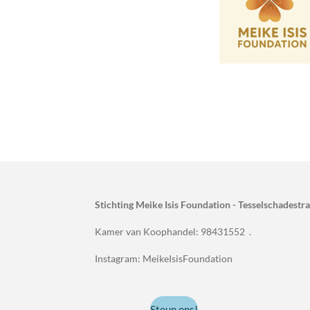
Stichting Meike Isis Foundation - Tesselschadest
Kamer van Koophandel: 98431552 .
Instagram: MeikeIsisFoundation
Steun ons!