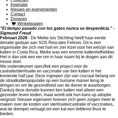
Inspiratie
Nieuws en evenementen
Contact
Doneren
Winkelwagen
"El tiempo pasado con los gatos nunca se desperdicia." -
Sigmund Freud
Februari 2026
- De Meike Isis Stichting heeft haar eerste
donatie gedaan aan SOS Rescates Felinos. Dit is een
organisatie die zich met hart en ziel inzet voor het welzijn van
katten in Costa Rica. Meike was een enorme kattenliefhebber.
Het is dan ook een eer om in haar naam bij te dragen aan dit
mooie doel.
We ondersteunen specifiek een project voor de
castratie/sterilisatie en vaccinatie van tien katten in het
komende half jaar. Deze ingrepen zijn van cruciaal belang om
de straatkattenpopulatie op een humane manier terug te
dringen en om de gezondheid van de dieren te waarborgen.
Dankzij deze donatie kunnen tien katten niet alleen een
gezonder leven leiden, maar wordt ook hun kans op adoptie
vergroot. Nieuwe eigenaren hoeven zich geen zorgen meer te
maken over de kosten van sterilisatie/castratie of vaccinaties,
wat de drempel verlaagt om een kat een liefdevol thuis te
bieden.