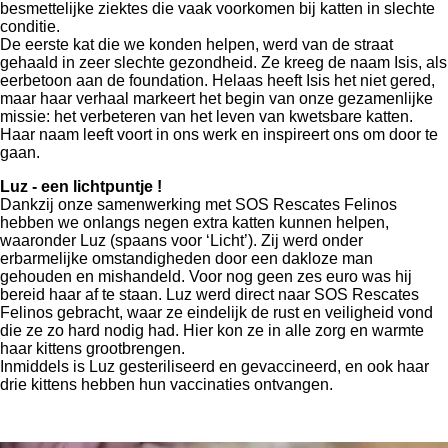
besmettelijke ziektes die vaak voorkomen bij katten in slechte
conditie.
De eerste kat die we konden helpen, werd van de straat
gehaald in zeer slechte gezondheid. Ze kreeg de naam Isis, als
eerbetoon aan de foundation. Helaas heeft Isis het niet gered,
maar haar verhaal markeert het begin van onze gezamenlijke
missie: het verbeteren van het leven van kwetsbare katten.
Haar naam leeft voort in ons werk en inspireert ons om door te
gaan.
Luz - een lichtpuntje !
Dankzij onze samenwerking met SOS Rescates Felinos
hebben we onlangs negen extra katten kunnen helpen,
waaronder Luz (spaans voor ‘Licht’). Zij werd onder
erbarmelijke omstandigheden door een dakloze man
gehouden en mishandeld. Voor nog geen zes euro was hij
bereid haar af te staan. Luz werd direct naar SOS Rescates
Felinos gebracht, waar ze eindelijk de rust en veiligheid vond
die ze zo hard nodig had. Hier kon ze in alle zorg en warmte
haar kittens grootbrengen.
Inmiddels is Luz gesteriliseerd en gevaccineerd, en ook haar
drie kittens hebben hun vaccinaties ontvangen.