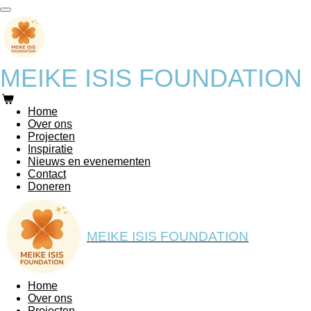
Ga
direct
naar
de
hoofdinhoud
MEIKE ISIS FOUNDATION
Home
Over ons
Projecten
Inspiratie
Nieuws en evenementen
Contact
Doneren
MEIKE ISIS FOUNDATION
Home
Over ons
Projecten